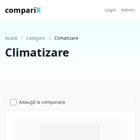
compari
X
Login
Admin
Acasă
/
Categorii
/
Climatizare
Climatizare
Adaugă la comparație